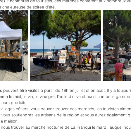
ce). Encombrés de touristes, ces marchés confèrent aux nombreux vill
 chaleureuse de soirée d'été.
euvent être visités à partir de 18h en juillet et en août. Il y a toujour
e le miel, le vin, le vinaigre, l'huile d'olive et aussi une belle gamme 
t leurs produits.
villages côtiers, vous pouvez trouver ces marchés, les touristes aiment
vous soutiendrez les artisans de la région et vous aurez également 
 la maison.
 nous trouver au marché nocturne de La Franqui le mardi, auquel nou