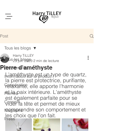
Post
Tous les blogs
Harry TiLLEY
Tous les blogs
23 juil. 2023
2 min de lecture
Pierre d'améthyste
Evenements
L'améthyste est un type de quartz, 
Information sur le produit
la pierre est protectrice, purifiante, 
Coopération
relaxante, elle apporte l'harmonie 
et la paix intérieure. L'améthyste 
Pierres
est également parfaite pour se 
Conseils
vider la tête et permet de mieux 
comprendre son comportement et 
Magasins
les choix que l'on fait.
Press