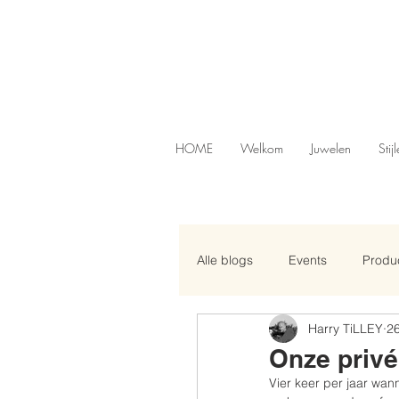
HOME
Welkom
Juwelen
Stij
Alle blogs
Events
Produc
Harry TiLLEY
26
Onze priv
Vier keer per jaar wan