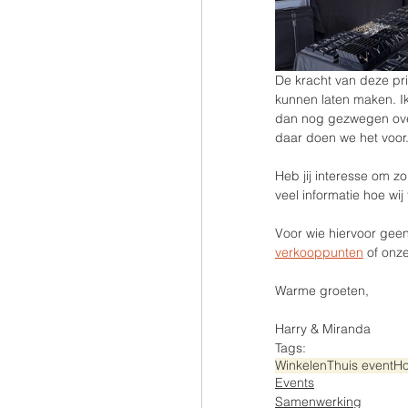
De kracht van deze pri
kunnen laten maken. Ik
dan nog gezwegen over 
daar doen we het voor
Heb jij interesse om z
veel informatie hoe wi
Voor wie hiervoor geen
verkooppunten
 of onze
Warme groeten,
Harry & Miranda
Tags:
Winkelen
Thuis event
Ho
Events
Samenwerking