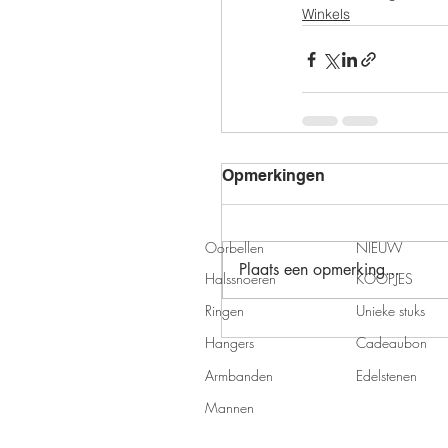
Winkels
Opmerkingen
Oorbellen
NIEUW
Plaats een opmerking...
Halssnoeren
KOOPJES
Ringen
Unieke stuks
Hangers
Cadeaubon
Armbanden
Edelstenen
Mannen