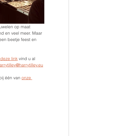
juwelen op maat 
nd en veel meer. Maar 
en beetje feest en 
 deze link
 vind u al 
arrytilley@harrytilley.eu
bij één van 
onze 