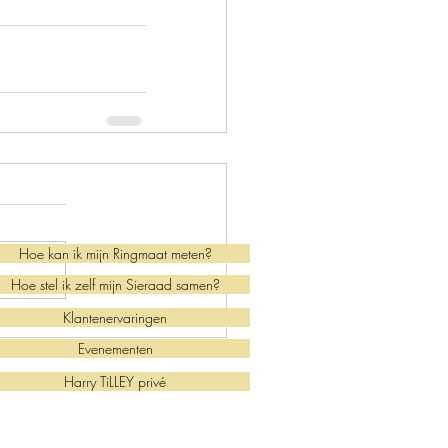
Hoe kan ik mijn Ringmaat meten?
Hoe stel ik zelf mijn Sieraad samen?
Klantenervaringen
Evenementen
Harry TiLLEY privé