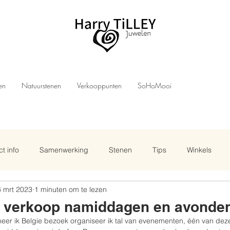
len
Natuurstenen
Verkooppunten
SoHoMooi
t info
Samenwerking
Stenen
Tips
Winkels
 mrt 2023
1 minuten om te lezen
é verkoop namiddagen en avonde
neer ik Belgie bezoek organiseer ik tal van evenementen, één van dez