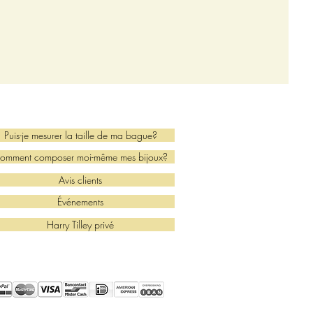
Puis-je mesurer la taille de ma bague?
omment composer moi-même mes bijoux?
Avis clients
Événements
Harry Tilley privé