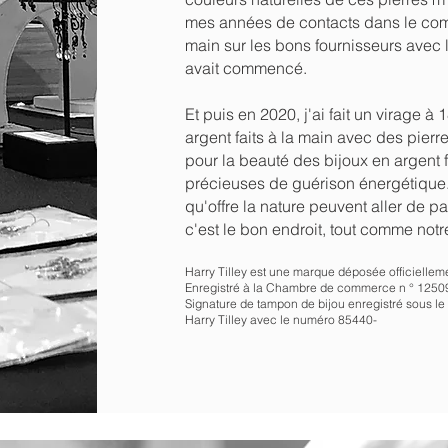
mes années de contacts dans le com
main sur les bons fournisseurs avec
avait commencé.
Et puis en 2020, j'ai fait un virage à 
argent faits à la main avec des pierr
pour la beauté des bijoux en argent f
précieuses de guérison énergétique. A
qu'offre la nature peuvent aller de pa
c'est le bon endroit, tout comme no
Harry Tilley est une marque déposée officiellem
Enregistré à la Chambre de commerce n ° 1250
Signature de tampon de bijou enregistré sous l
Harry Tilley avec le numéro 85440-