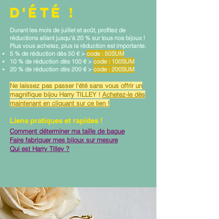
D'ÉTÉ !
Durant les mois de juillet et août, profitez de
réductions allant jusqu'à 20 % sur tous nos bijoux !
Plus vous achetez, plus la réduction est importante.
5 % de réduction dès 50 € >
code : 50SUM
10 % de réduction dès 100 € >
code : 100SUM
20 % de réduction dès 200 € >
code : 200SUM
Ne laissez pas passer l'été sans vous offrir un
magnifique bijou Harry TILLEY !
Achetez-le dès
maintenant en cliquant sur ce lien !
Liens pratiques et rapides !
Comment déterminer ma taille de bague
Faire fabriquer mes bijoux sur mesure
Qui est Harry Tilley ?