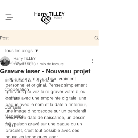
Post
Tous les blogs
Harry TiLLEY
Tous les blogs
14 août 2023
1 min de lecture
Gravure laser - Nouveau projet
Evenements
Une gravure rend un bijou vraiment 
Information sur le produit
personnel et original. Pensez simplement 
Coopération
que vous pouvez faire graver votre bijou 
préféré avec une empreinte digitale, une 
Pierres
bague avec le nom et la date à l'intérieur, 
Conseils
une image d'horoscope sur un pendentif 
Magasins
avec votre date de naissance, un dessin 
fait maison gravé sur une bague ou un 
Press
bracelet, c'est tout possible avec ces 
nouvelles techniques laser.