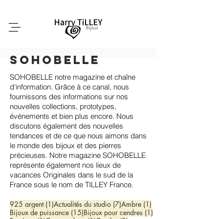
SoHoBELLE
SOHOBELLE notre magazine et chaîne
d'information. Grâce à ce canal, nous
fournissons des informations sur nos
nouvelles collections, prototypes,
événements et bien plus encore. Nous
discutons également des nouvelles
tendances et de ce que nous aimons dans
le monde des bijoux et des pierres
précieuses. Notre magazine SOHOBELLE
représente également nos lieux de
vacances Originales dans le sud de la
France sous le nom de TILLEY France.
1 post
7 posts
1 post
925 argent
(1)
Actualités du studio
(7)
Ambre
(1)
15 posts
1 post
Bijoux de puissance
(15)
Bijoux pour cendres
(1)