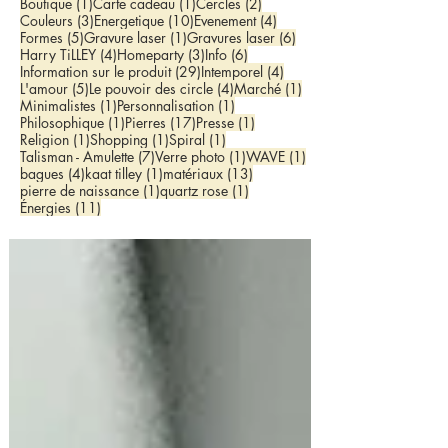
1 post
1 post
2 posts
Boutique
(1)
Carte cadeau
(1)
Cercles
(2)
3 posts
10 posts
4 posts
Couleurs
(3)
Energetique
(10)
Evenement
(4)
5 posts
1 post
6 posts
Formes
(5)
Gravure laser
(1)
Gravures laser
(6)
4 posts
3 posts
6 posts
Harry TiLLEY
(4)
Homeparty
(3)
Info
(6)
29 posts
4 posts
Information sur le produit
(29)
Intemporel
(4)
5 posts
4 posts
1 post
L'amour
(5)
Le pouvoir des circle
(4)
Marché
(1)
1 post
1 post
Minimalistes
(1)
Personnalisation
(1)
1 post
17 posts
1 post
Philosophique
(1)
Pierres
(17)
Presse
(1)
1 post
1 post
1 post
Religion
(1)
Shopping
(1)
Spiral
(1)
7 posts
1 post
1 post
Talisman - Amulette
(7)
Verre photo
(1)
WAVE
(1)
4 posts
1 post
13 posts
bagues
(4)
kaat tilley
(1)
matériaux
(13)
1 post
1 post
pierre de naissance
(1)
quartz rose
(1)
11 posts
Énergies
(11)