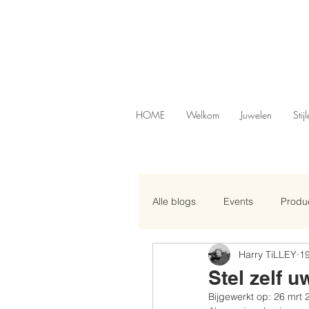
HOME
Welkom
Juwelen
Stij
Alle blogs
Events
Produc
Harry TiLLEY
19
Stel zelf 
Bijgewerkt op:
26 mrt 