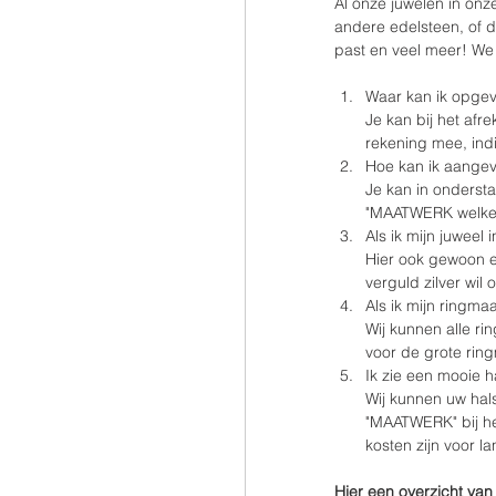
Al onze juwelen in onz
andere edelsteen, of de
past en veel meer! We 
Waar kan ik opgeve
Je kan bij het afr
rekening mee, indi
Hoe kan ik aangev
Je kan in ondersta
"MAATWERK welke 
Als ik mijn juweel 
Hier ook gewoon ee
verguld zilver wil 
Als ik mijn ringma
Wij kunnen alle ri
voor de grote rin
Ik zie een mooie ha
Wij kunnen uw hals
"MAATWERK" bij he
kosten zijn voor l
Hier een overzicht van 