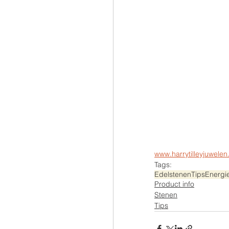
www.harrytilleyjuwelen
Tags:
Edelstenen
Tips
Energi
Product info
Stenen
Tips