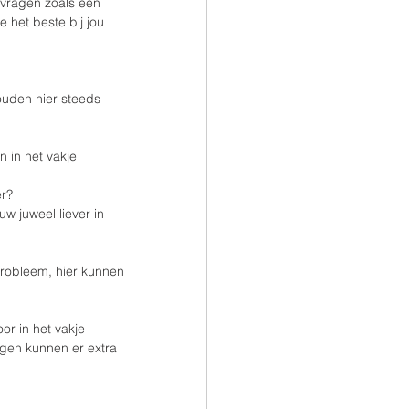
 vragen zoals een 
e het beste bij jou 
ouden hier steeds 
 in het vakje 
er?
w juweel liever in 
probleem, hier kunnen 
or in het vakje 
ngen kunnen er extra 