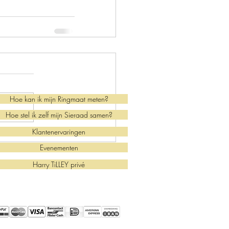
Hoe kan ik mijn Ringmaat meten?
Hoe stel ik zelf mijn Sieraad samen?
Klantenervaringen
Evenementen
Harry TiLLEY privé