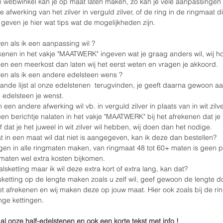
e webwinkel kan je op maat laten maken, zo kan je vele aanpassingen
 afwerking van het zilver in verguld zilver, of de ring in de ringmaat di
geven je hier wat tips wat de mogelijkheden zijn.
n als ik een aanpassing wil ? 
ekenen in het vakje "MAATWERK" ingeven wat je graag anders wil, wij h
en een meerkost dan laten wij het eerst weten en vragen je akkoord.
en als ik een andere edelsteen wens ?
ande lijst al onze edelstenen  terugvinden, je geeft daarna gewoon aan
edelsteen je wenst.
in een andere afwerking wil vb. in verguld zilver in plaats van in wit zilv
n berichtje nalaten in het vakje "MAATWERK" bij het afrekenen dat je u
of dat je het juweel in wit zilver wil hebben, wij doen dan het nodige.
at in een maat wil dat niet is aangegeven, kan ik deze dan bestellen?
ngen in alle ringmaten maken, van ringmaat 48 tot 60+ maten is geen 
gmaten wel extra kosten bijkomen.
lsketting maar ik wil deze extra kort of extra lang, kan dat?
ketting op de lengte maken zoals u zelf wil, geef gewoon de lengte do
t afrekenen en wij maken deze op jouw maat. Hier ook zoals bij de ri
ange kettingen.
al onze half-edelstenen en ook een korte tekst met info !