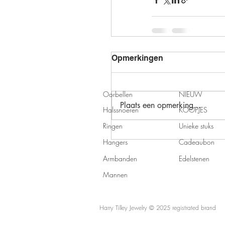
Opmerkingen
Oorbellen
NIEUW
Plaats een opmerking...
Halssnoeren
KOOPJES
Ringen
Unieke stuks
Hangers
Cadeaubon
Armbanden
Edelstenen
Mannen
Harry Tilley Jewelry
© 2025 registrated brand