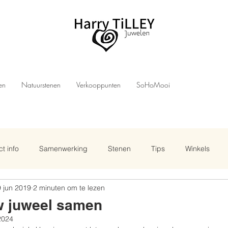
len
Natuurstenen
Verkooppunten
SoHoMooi
t info
Samenwerking
Stenen
Tips
Winkels
 jun 2019
2 minuten om te lezen
uw juweel samen
2024