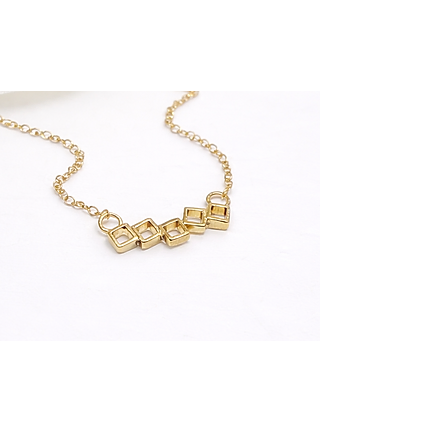
geen supersale mist!
Hier Meer
SOHOMOOI
Volg onze blogs met tal van info over onze juwelen,
edelstenen, manieren van werken, maatwerk en
een kijkje in onze atelier en de tal van events.