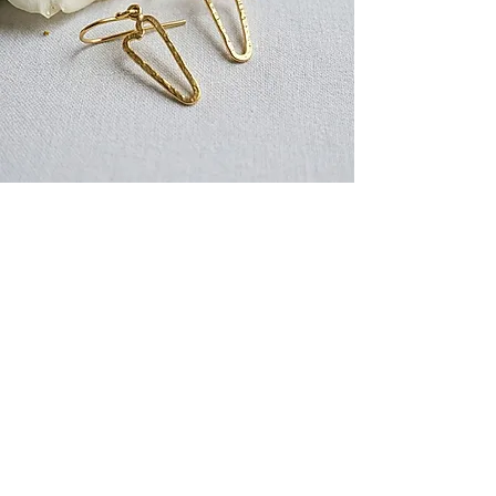
Oorbellen
Verrijk uw juwelencollectie met de unieke,
handgemaakte zilveren oorbellen (925) van Harry
TiLLEY.
Elk paar is met zorg vervaardigd en biedt een
perfecte mix van stijl en energetische schoonheid.
Harry TiLLEY biedt een breed scala aan stijlen,
zodat er altijd een paar is dat bij uw look past.
Elegante oorstekers voor dagelijks gebruik.
Betoverende oorhangers (kort of lang) voor een
avondje uit.
Of u nu een ontwerp direct op het oor zoekt of een
vloeiende beweging wenst, wij hebben het.
Hier Meer