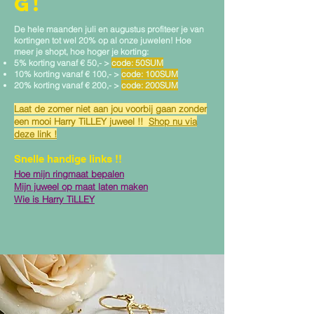
G!
De hele maanden juli en augustus profiteer je van
kortingen tot wel 20% op al onze juwelen! Hoe
meer je shopt, hoe hoger je korting:
5% korting vanaf € 50,- >
code: 50SUM
10% korting vanaf € 100,- >
code: 100SUM
20% korting vanaf € 200,- >
code: 200SUM
Laat de zomer niet aan jou voorbij gaan zonder
een mooi Harry TiLLEY juweel !!
Shop nu via
deze link !
Snelle handige links !!
Hoe mijn ringmaat bepalen
Mijn juweel op maat laten maken
Wie is Harry TiLLEY