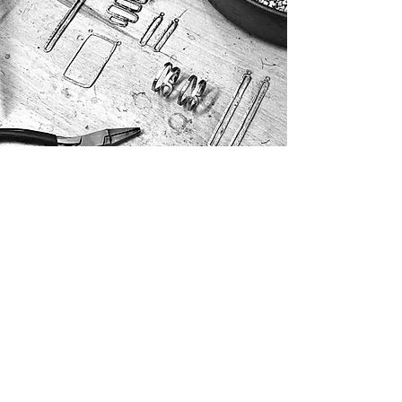
Harry
TiLLEY
Harry TiLLEY staat voor originele juwelen uit
creatieve handen. Als gediplomeerd zilversmid
(opgeleid door Josiane Douchamps) creëert Harry
TiLLEY unieke stukken die zijn passie voor
natuurlijke schoonheid en vakmanschap
weerspiegelen.
Harry TiLLEY maakt voornamelijk zilveren juwelen
die bezet zijn met krachtige edelstenen, waarbij de
natuurlijke pracht van de steen centraal staat.
De ontwerpen kenmerken zich door hun natuurlijke
vormen en afwerkingen, waardoor elk stuk een
organische en tijdloze uitstraling heeft.
Conform zijn slogan "Originele juwelen uit