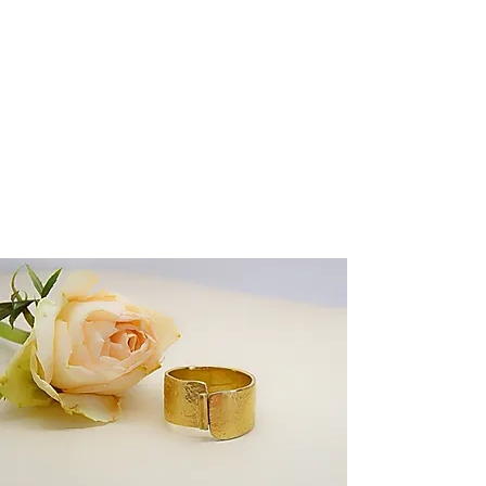
Ontdek de handgemaakte collectie halssnoeren
van Harry TiLLEY, ontworpen om u bij elke
gelegenheid te laten schitteren. Van elegante
bruidsjuwelen tot gedurfde eyecatchers op events:
u vindt de perfecte ketting.
Al onze halskettingen worden met de grootste zorg
en originaliteit vervaardigd. Wij garanderen
kwaliteit en kracht in elk detail.
Hier Meer