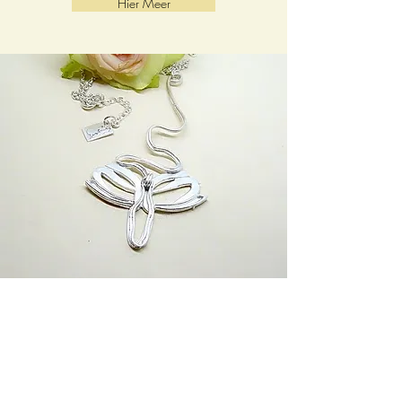
Hier Meer
koopjes
Mis deze kans niet! In onze Koopjeshoek vindt u
handgemaakte zilveren juwelen van Harry TiLLEY
voor een onweerstaanbare prijs.
Er komen elke maand nieuwe koopjes binnen. Zorg
ervoor dat u regelmatig een kijkje neemt, zodat u