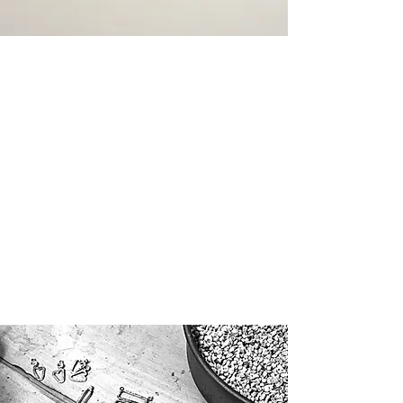
ringen
Onze specialisatie is het creëren van originele,
artistieke ringen. Harry TiLLEY combineert
traditionele motieven met moderne technieken, wat
resulteert in een uitzonderlijke en gevarieerde
ringen collectie.
Laat u betoveren door ringen met sierlijke Keltische
vormen en golfjes, die een sprookjesachtige
uitstraling geven.
Krachtige ontwerpen met een handgemaakt
hamerslag motief, perfect voor wie van textuur en
karakter houdt.
Hier Meer