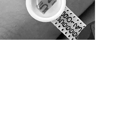
Ringmaat meten
Velen onder u zien mooie ringen online in de tal
van webwinkels met creatieve juwelen. Het
probleem is steeds hoe kan je uw ringmaat meten.
Wij hebben jaarlijks vele klanten die hun ring via
onze webwinkel bestellen op un ringmaat. Daarom
hebben wij een paar methodes uitgewerkt om
gemakkelijk uw ringmaat te meten.
Lees hier onze blog met de verschillende
methodes die perfect werken of bestel een
ringmaat meter van Multisizers is één van de beste
ringmaat meter van dit moment !
Hier Meer