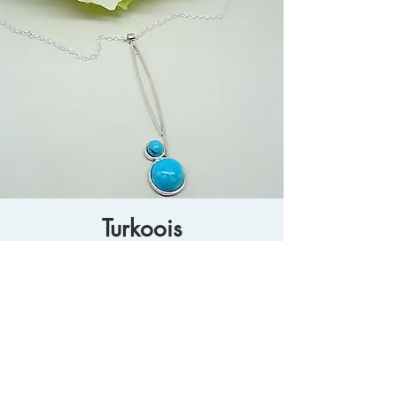
Turkoois
Turkoois de sterk geneeskrachtige
steen !
Turkoois is al lang een bekende steen, vele
koningen en koninginnen draagden deze stenen in
vele juwelen. Deze natuursteen is sterk
geneeskrachtig, zuiverende en beschermende
steen. Deze steen met de licht blauwe kleur is
zeker populair in de zomerperiode.