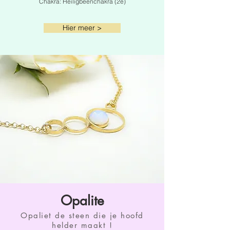
Chakra: Heiligbeenchakra (2e)
Hier meer >
Opalite
Opaliet de steen die je hoofd
helder maakt !