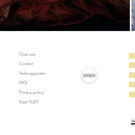
Over ons
Contact
Verkooppunten
FAQ
Privacy policy
Kaat TiLLEY