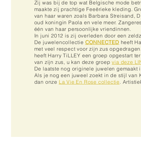
Zij was bij de top wat Belgische mode betr
maakte zij prachtige Feeërieke kleding. Gr
van haar waren zoals Barbara Streisand, 
oud koningin Paola en vele meer. Zangere
één van haar persoonlijke vriendinnen.
In juni 2012 is zij overleden door een zeld
De juwelencollectie
CONNECTED
heeft Ha
met veel respect voor zijn zus opgedrage
heeft Harry TiLLEY een groep opgestart te
van zijn zus, u kan deze groep
via deze
LI
De laatste nog originele juwelen gemaakt 
Als je nog een juweel zoekt in de stijl van 
dan onze
La Vie En Rose collectie
. Artisti