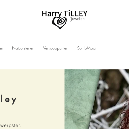
len
Natuurstenen
Verkooppunten
SoHoMooi
lley
werpster.