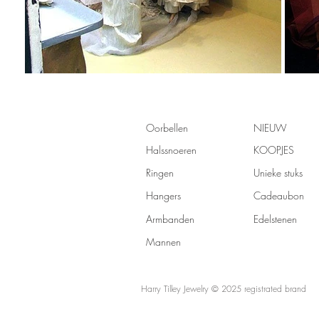
Oorbellen
NIEUW
Halssnoeren
KOOPJES
Ringen
Unieke stuks
Hangers
Cadeaubon
Armbanden
Edelstenen
Mannen
Harry Tilley Jewelry
© 2025 registrated brand