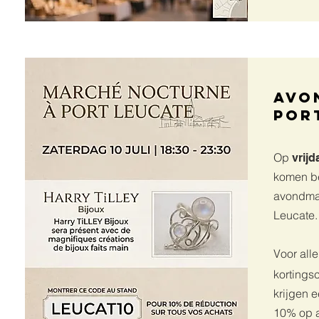
Avo
Por
Op
vrijd
komen b
avondmar
Leucate.
Voor all
korting
krijgen e
10% op 