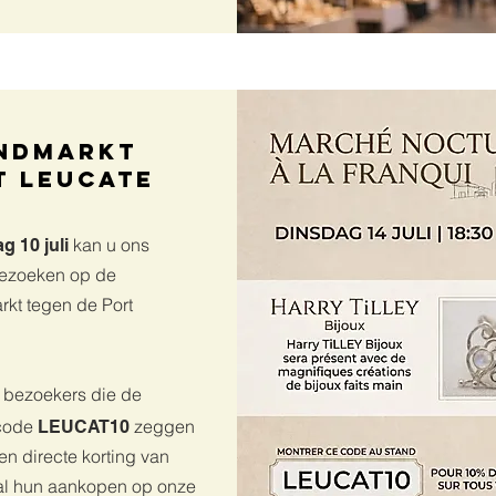
ndmarkt
t Leucate
kan u ons
ag
10 juli
ezoeken op de
kt tegen de Port
e bezoekers die de
scode
zeggen
LEUCAT10
en directe korting van
al hun aankopen op onze