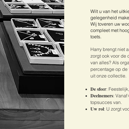
Wilt u van het uit
gelegenheid maken
Wij toveren uw wo
compleet met hoogw
toets.
Harry brengt niet 
zorgt ook voor de 
van alles? Als orga
percentage op de 
uit onze collectie.
De sfeer
: Feestelij
Deelnemers
: Vanaf
topsucces van.
Uw rol
: U zorgt vo