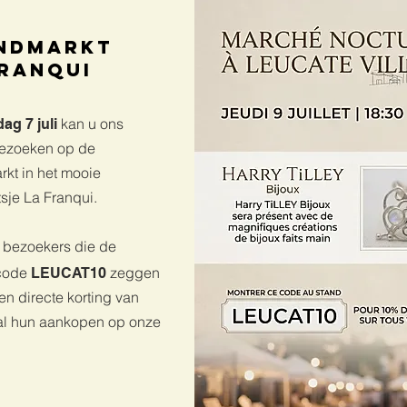
ndmarkt
Franqui
kan u ons
ag 7 juli
ezoeken op de
kt in het mooie
sje La Franqui.
e bezoekers die de
scode
zeggen
LEUCAT10
en directe korting van
al hun aankopen op onze