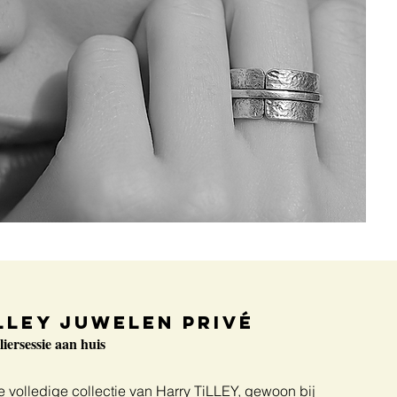
LLEY juwelen PRIVé
iersessie aan huis
de volledige collectie van Harry TiLLEY, gewoon bij