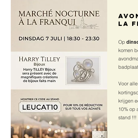
Avo
La 
Op
dinsd
komen b
avondmar
badplaat
Voor all
korting
krijgen e
10% op 
stand !!!