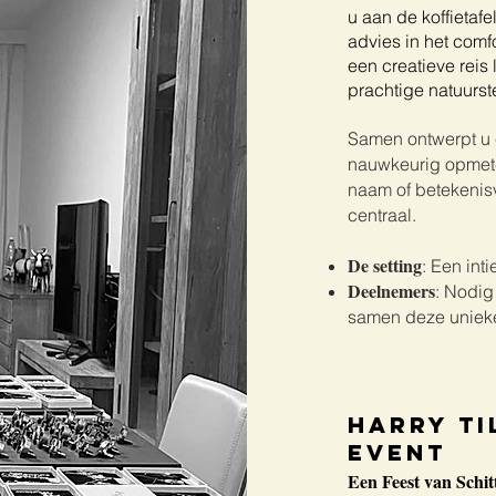
u aan de koffietaf
advies in het com
een creatieve reis
prachtige natuurst
Samen ontwerpt u e
nauwkeurig opmete
naam of betekenisv
centraal.
De setting
: Een int
Deelnemers
: Nodig
samen deze unieke
Harry
Ti
EVENT
Een Feest van Schit