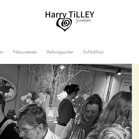
len
Natuurstenen
Verkooppunten
SoHoMooi