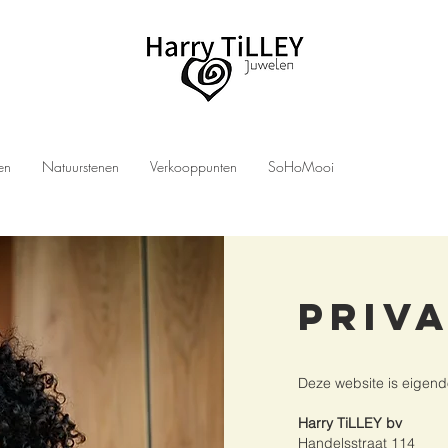
len
Natuurstenen
Verkooppunten
SoHoMooi
Priv
Deze website is eigen
Harry TiLLEY bv
Handelsstraat 114