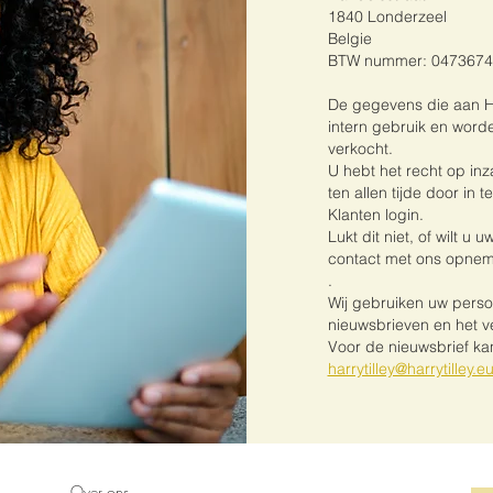
1840 Londerzeel
Belgie
BTW nummer: 047367
De gegevens die aan Har
intern gebruik en word
verkocht.
U hebt het recht op in
ten allen tijde door in
Klanten login.
Lukt dit niet, of wilt u
contact met ons opne
.
Wij gebruiken uw persoo
nieuwsbrieven en het v
Voor de nieuwsbrief kan 
harrytilley@harrytilley.e
Over ons