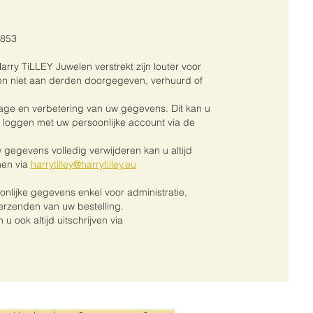
4853
ry TiLLEY Juwelen verstrekt zijn louter voor
en niet aan derden doorgegeven, verhuurd of
zage en verbetering van uw gegevens. Dit kan u
 te loggen met uw persoonlijke account via de
 uw gegevens volledig verwijderen kan u altijd
men via
harrytilley@harrytilley.eu
nlijke gegevens enkel voor administratie,
erzenden van uw bestelling.
u ook altijd uitschrijven via
u