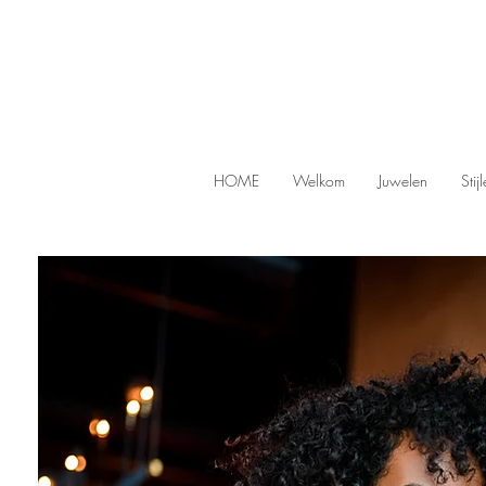
HOME
Welkom
Juwelen
Stij