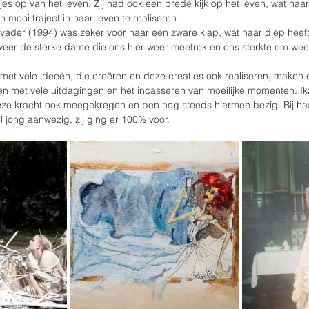
es op van het leven. Zij had ook een brede kijk op het leven, wat haar
n mooi traject in haar leven te realiseren.
 vader (1994) was zeker voor haar een zware klap, wat haar diep heeft
eer de sterke dame die ons hier weer meetrok en ons sterkte om wee
met vele ideeën, die creëren en deze creaties ook realiseren, maken
gen met vele uitdagingen en het incasseren van moeilijke momenten. Ikz
ze kracht ook meegekregen en ben nog steeds hiermee bezig. Bij ha
eel jong aanwezig, zij ging er 100% voor.