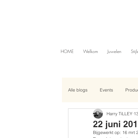
HOME
Welkom
Juwelen
Stij
Alle blogs
Events
Produc
Harry TiLLEY
13
22 juni 201
Bijgewerkt op:
16 mrt 