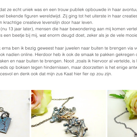
 dat ze echt uniek was en een trouw publiek opbouwde in haar avontuur
l bekende figuren wereldwijd. Zij ging tot het uiterste in haar creaties,
 krachtige creatieve levenslijn door haar leven.
, (nu 13 jaar later), mensen die haar bewondering aan mij komen vertelle
 een beetje bij mij, wat enorm deugd doet, zeker als je de vele mooie
 erna ben ik bezig geweest haar juwelen naar buiten te brengen via 
 ook nadien online. Hierdoor heb ik ook de smaak te pakken gekregen o
aken en naar buiten te brengen. Nooit ,zoals ik hiervoor al vertelde, is
eds op boksen tegen hindernissen, maar doorzetten is het enige antwo
ccesvol en denk ook dat mijn zus Kaat hier fier op zou zijn. 