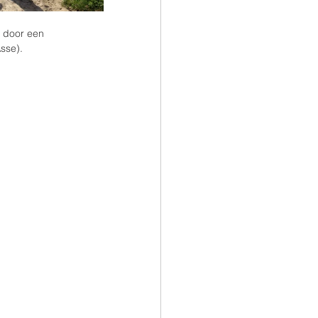
, door een 
sse). 