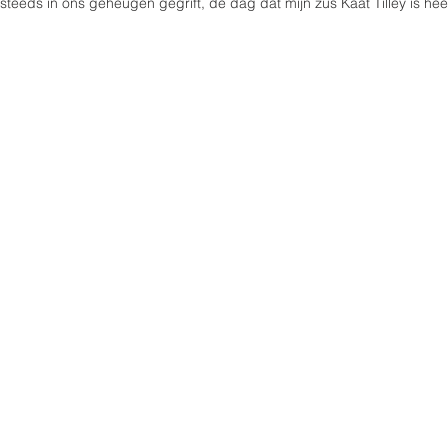
teeds in ons geheugen gegrift, de dag dat mijn zus Kaat Tilley is h