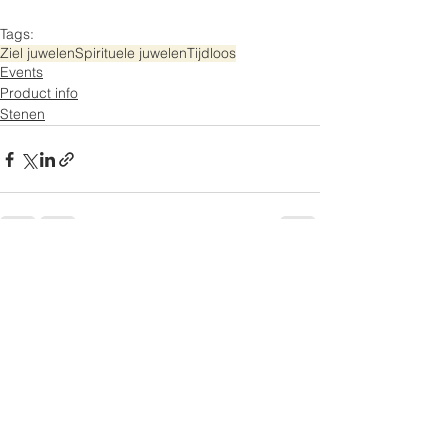
Tags:
Ziel juwelen
Spirituele juwelen
Tijdloos
Events
Product info
Stenen
Opmerkingen
Plaats een opmerking...