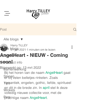
Post
Alle blogs
Harry TiLLEY
Alle blogs
31 jan 2021
1 minuten om te lezen
AngelHeart - NIEUW - Coming
Events
soon!
Product info
Bijgewerkt op:
13 mrt 2022
Samenwerking
Bij het horen van de naam 
AngelHeart
 gaat 
Stenen
er bij velen belletjes rinkelen. Zoals 
romantiek, engelen, gothic, liefde, spiritueel 
Tips
en dit in de brede zin. In 
april
 stel ik deze 
Winkels
volledig nieuwe collectie voor, met de 
Pers
prachtige naam 
AngelHeart
.