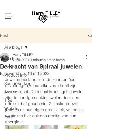
Post
Alle blogs
Harry TiLLEY
Alle blogs
7 feb 2021
1 minuten om te lezen
De kracht van Spiraal juwelen
Events
Bijgewerkt op:
13 mrt 2022
Product info
Juwelen bestaan er in duizend en één 
Samenwerking
uitvoeringen, maar elke vorm heeft zijn 
eigen kracht. De meest krachtigste juwelen 
Stenen
zijn de handgemaakte juwelen door een 
Tips
edelsmid of goudsmid. Zij maken deze 
Winkels
juwelen uit hun eigen creativiteit, vol passie 
en steken hier ook een deeltje van hun 
Pers
energie in.