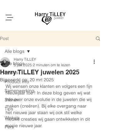
Post
Alle blogs
Harry TiLLEY
Alle blogs
5 jan 2025
2 minuten om te lezen
Harry TiLLEY juwelen 2025
Events
Bijgewerkt op:
20 mrt 2025
Product info
Wij wensen onze klanten en volgers een fijn 
Samenwerking
Nieuwjaar toe ! In deze blog geven wij wat 
info over onze evolutie in de juwelen die wij 
Stenen
maken (creëren). Bij elke overgang naar 
Tips
het nieuwe jaar staan wij ook stil welke 
Winkels
nieuwe creaties wij gaan ontwikkelen in dit 
mooie nieuwe jaar.
Pers