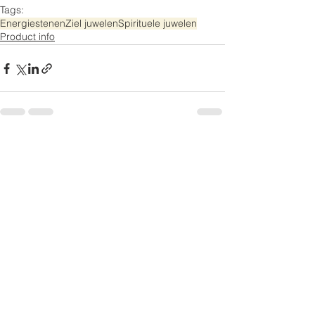
Tags:
Energiestenen
Ziel juwelen
Spirituele juwelen
Product info
Opmerkingen
Plaats een opmerking...
Oorbellen
NIEUW
Halssnoeren
KOOPJES