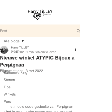
Post
Alle blogs
Harry TiLLEY
Alle blogs
2 feb 2020
1 minuten om te lezen
Nieuwe winkel ATYPIC Bijoux a
Events
Perpignan
Product info
Bijgewerkt op:
13 mrt 2022
Samenwerking
Stenen
Tips
Winkels
Pers
In het mooie oude gedeelte van Perpignan 
vind je vele unieke shops met veel creatief 