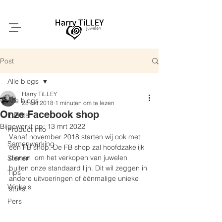
Post
Alle blogs
Harry TiLLEY
Alle blogs
28 okt 2018
1 minuten om te lezen
Onze Facebook shop
Events
Bijgewerkt op:
13 mrt 2022
Product info
Vanaf november 2018 starten wij ook met 
Samenwerking
een FB shop. De FB shop zal hoofdzakelijk 
dienen  om het verkopen van juwelen 
Stenen
buiten onze standaard lijn. Dit wil zeggen in 
Tips
andere uitvoeringen of éénmalige unieke 
Winkels
stuks.
Pers