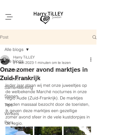
Post
Alle blogs
Harry TiLLEY
Alle blogs
21 mei 2023
1 minuten om te lezen
Onze zomer avond marktjes in
Events
Zuid-Frankrijk
Product info
Ieder jaar staan wij met onze juweeltjes op 
Samenwerking
de welbekende Marché nocturnes in onze 
Stenen
regio Aude (Zuid-Frankrijk). De marktjes 
worden massaal bezocht door de toeristen, 
Tips
ik geven deze marktjes een gezellige 
Winkels
zomer avond sfeer in de vele kustdorpjes in 
Pers
de regio.