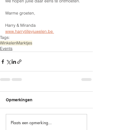
We hopen jullie daar eens te ontmoeten.
Warme groeten,
Harry & Miranda
www.harrytilleyjuwelen.be 
Tags:
Winkelen
Marktjes
Events
Opmerkingen
Plaats een opmerking...