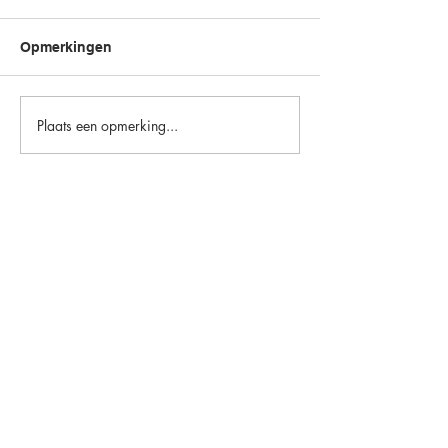
Opmerkingen
Plaats een opmerking...
Oorbellen
NIEUW
Halssnoeren
KOOPJES
Ringen
Unieke stuks
Hangers
Cadeaubon
Armbanden
Edelstenen
Mannen
Over ons
Contact
Verkooppunten