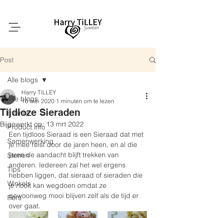
Post
Alle blogs
Harry TiLLEY
Alle blogs
16 mei 2020
1 minuten om te lezen
Tijdloze Sieraden
Events
Bijgewerkt op:
13 mrt 2022
Product info
Een tijdloos Sieraad is een Sieraad dat met 
Samenwerking
je mee reist door de jaren heen, en al die 
jaren de aandacht blijft trekken van 
Stenen
anderen. Iedereen zal het wel ergens 
Tips
hebben liggen, dat sieraad of sieraden die 
Winkels
je nooit kan wegdoen omdat ze 
gewoonweg mooi blijven zelf als de tijd er 
Pers
over gaat.