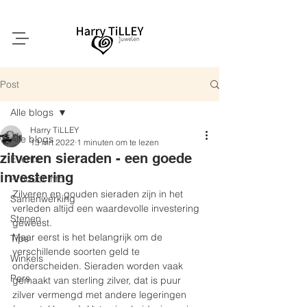
Post
Alle blogs
Harry TiLLEY
Alle blogs
13 mrt 2022
1 minuten om te lezen
zilveren sieraden - een goede
Events
investering
Product info
Zilveren en gouden sieraden zijn in het 
Samenwerking
verleden altijd een waardevolle investering 
Stenen
geweest.
Maar eerst is het belangrijk om de 
Tips
verschillende soorten geld te 
Winkels
onderscheiden. Sieraden worden vaak 
Pers
gemaakt van sterling zilver, dat is puur 
zilver vermengd met andere legeringen 