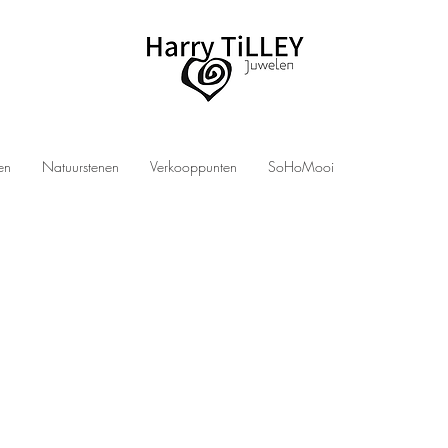
len
Natuurstenen
Verkooppunten
SoHoMooi