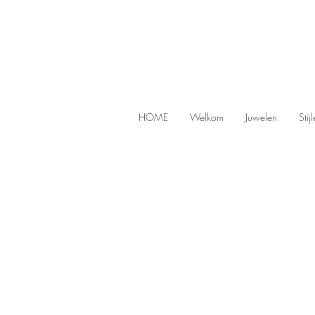
HOME
Welkom
Juwelen
Stij
Store
/
Pendants