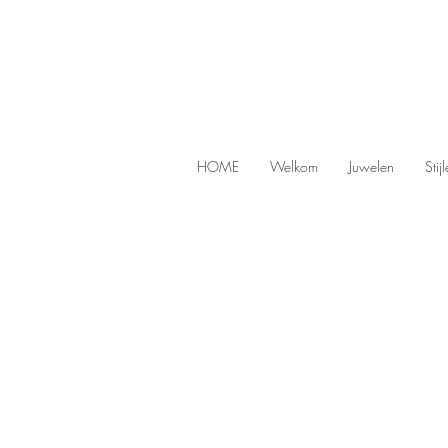
HOME
Welkom
Juwelen
Stij
Store
/
Pendants