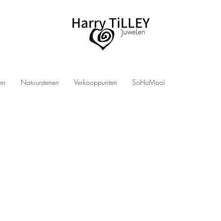
len
Natuurstenen
Verkooppunten
SoHoMooi