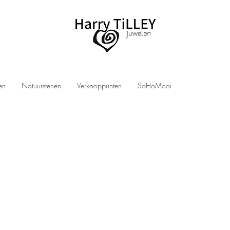
len
Natuurstenen
Verkooppunten
SoHoMooi