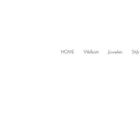
HOME
Welkom
Juwelen
Stij
Store
/
Earrings