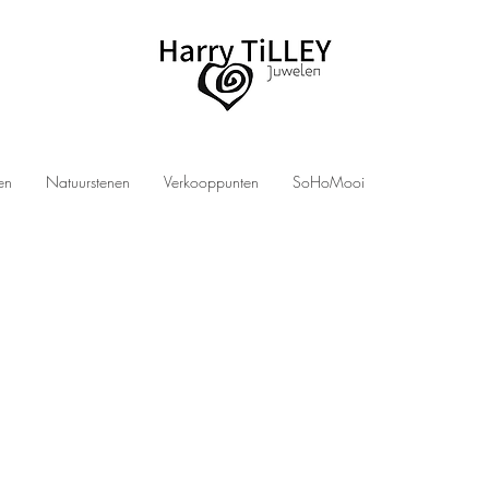
len
Natuurstenen
Verkooppunten
SoHoMooi