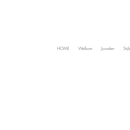
HOME
Welkom
Juwelen
Stij
Store
/
Earrings