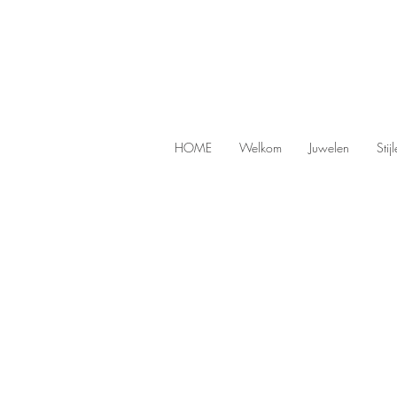
HOME
Welkom
Juwelen
Stij
Store
/
CONNECTED