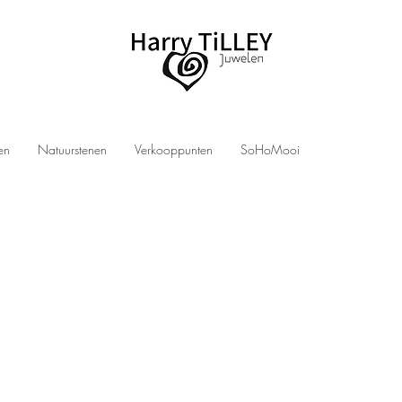
len
Natuurstenen
Verkooppunten
SoHoMooi