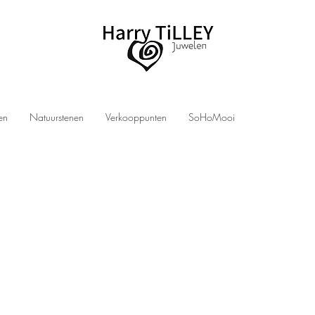
len
Natuurstenen
Verkooppunten
SoHoMooi