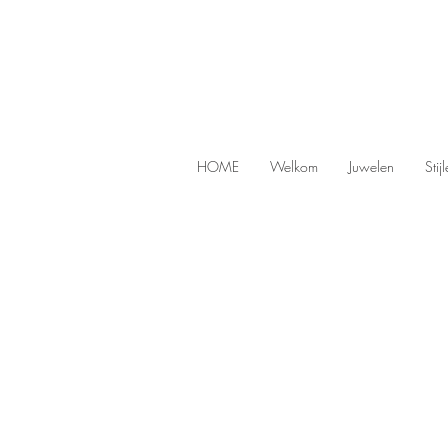
HOME
Welkom
Juwelen
Stij
Store
/
Rings