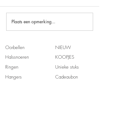
Plaats een opmerking...
Oorbellen
NIEUW
Halssnoeren
KOOPJES
Ringen
Unieke stuks
Hangers
Cadeaubon
Armbanden
Edelstenen
Mannen
Over ons
Contact
Verkooppunten
FAQ
Privacy policy