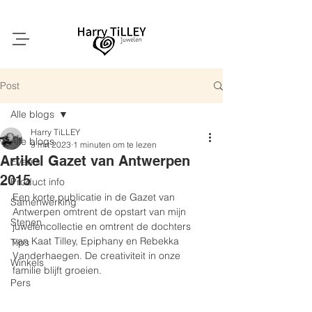
Post
Alle blogs
Harry TiLLEY
Alle blogs
9 mrt 2023
1 minuten om te lezen
Artikel Gazet van Antwerpen
Events
2015
Product info
Een korte publicatie in de Gazet van 
Samenwerking
Antwerpen omtrent de opstart van mijn 
Stenen
juwelencollectie en omtrent de dochters 
van Kaat Tilley, Epiphany en Rebekka 
Tips
Vanderhaegen. De creativiteit in onze 
Winkels
familie blijft groeien.
Pers