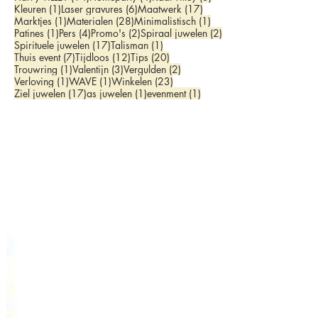
1 post
6 posts
17 posts
Kleuren
(1)
Laser gravures
(6)
Maatwerk
(17)
1 post
28 posts
1 post
Marktjes
(1)
Materialen
(28)
Minimalistisch
(1)
1 post
4 posts
2 posts
2 posts
Patines
(1)
Pers
(4)
Promo's
(2)
Spiraal juwelen
(2)
17 posts
1 post
Spirituele juwelen
(17)
Talisman
(1)
7 posts
12 posts
20 posts
Thuis event
(7)
Tijdloos
(12)
Tips
(20)
1 post
3 posts
2 posts
Trouwring
(1)
Valentijn
(3)
Vergulden
(2)
1 post
1 post
23 posts
Verloving
(1)
WAVE
(1)
Winkelen
(23)
17 posts
1 post
1 post
Ziel juwelen
(17)
as juwelen
(1)
evenment
(1)