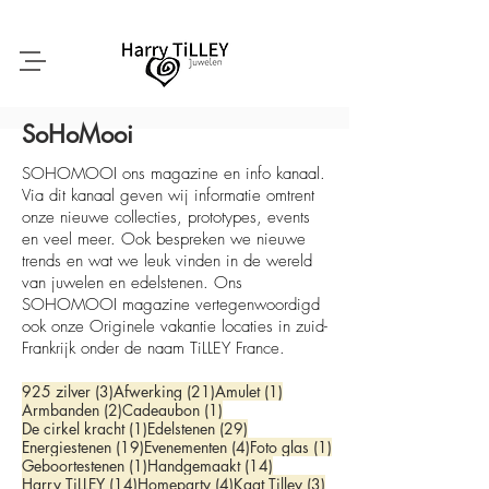
SoHoMooi
SOHOMOOI ons magazine en info kanaal.
Via dit kanaal geven wij informatie omtrent
onze nieuwe collecties, prototypes, events
en veel meer. Ook bespreken we nieuwe
trends en wat we leuk vinden in de wereld
van juwelen en edelstenen. Ons
SOHOMOOI magazine vertegenwoordigd
ook onze Originele vakantie locaties in zuid-
Frankrijk onder de naam TiLLEY France.
3 posts
21 posts
1 post
925 zilver
(3)
Afwerking
(21)
Amulet
(1)
2 posts
1 post
Armbanden
(2)
Cadeaubon
(1)
1 post
29 posts
De cirkel kracht
(1)
Edelstenen
(29)
19 posts
4 posts
1 post
Energiestenen
(19)
Evenementen
(4)
Foto glas
(1)
1 post
14 posts
Geboortestenen
(1)
Handgemaakt
(14)
14 posts
4 posts
3 posts
Harry TiLLEY
(14)
Homeparty
(4)
Kaat Tilley
(3)