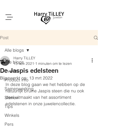
Post
Alle blogs
Harry TiLLEY
Alle blogs
15 nov 2021
1 minuten om te lezen
De Jaspis edelsteen
Events
Bijgewerkt op:
13 mrt 2022
Product info
In deze blog gaan we het hebben op de 
Samenwerking
natuurlijk bruine Jaspis steen die nu ook 
deel uitmaakt van het assortiment 
Stenen
edelstenen in onze juwelencollectie.
Tips
Winkels
Pers