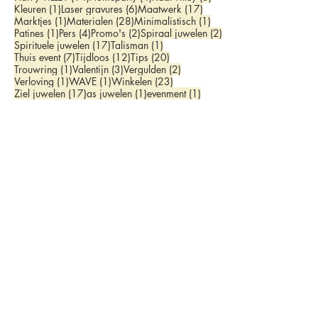
1 post
6 posts
17 posts
Kleuren
(1)
Laser gravures
(6)
Maatwerk
(17)
1 post
28 posts
1 post
Marktjes
(1)
Materialen
(28)
Minimalistisch
(1)
1 post
4 posts
2 posts
2 posts
Patines
(1)
Pers
(4)
Promo's
(2)
Spiraal juwelen
(2)
17 posts
1 post
Spirituele juwelen
(17)
Talisman
(1)
7 posts
12 posts
20 posts
Thuis event
(7)
Tijdloos
(12)
Tips
(20)
1 post
3 posts
2 posts
Trouwring
(1)
Valentijn
(3)
Vergulden
(2)
1 post
1 post
23 posts
Verloving
(1)
WAVE
(1)
Winkelen
(23)
17 posts
1 post
1 post
Ziel juwelen
(17)
as juwelen
(1)
evenment
(1)