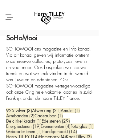
SoHoMooi
SOHOMOOI ons magazine en info kanaal.
Via dit kanaal geven wij informatie omtrent
onze nieuwe collecties, prototypes, events
en veel meer. Ook bespreken we nieuwe
trends en wat we leuk vinden in de wereld
van juwelen en edelstenen. Ons
SOHOMOOI magazine vertegenwoordigd
ook onze Originele vakantie locaties in zuid-
Frankrijk onder de naam TiLLEY France.
3 posts
21 posts
1 post
925 zilver
(3)
Afwerking
(21)
Amulet
(1)
2 posts
1 post
Armbanden
(2)
Cadeaubon
(1)
1 post
29 posts
De cirkel kracht
(1)
Edelstenen
(29)
19 posts
4 posts
1 post
Energiestenen
(19)
Evenementen
(4)
Foto glas
(1)
1 post
14 posts
Geboortestenen
(1)
Handgemaakt
(14)
14 posts
4 posts
3 posts
Harry TiLLEY
(14)
Homeparty
(4)
Kaat Tilley
(3)