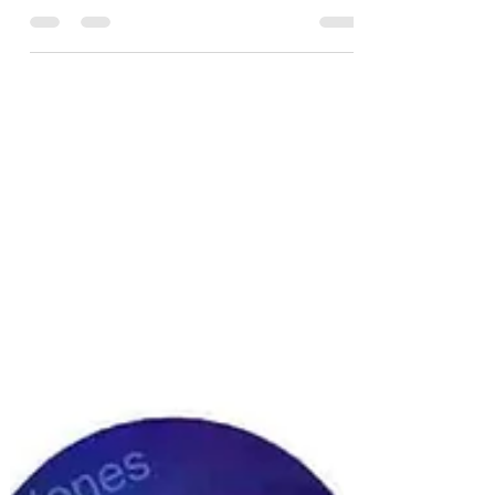
Foto glas cabochons zijn bolvormige glas
plaatsjes met een op maat gemaakte diameter
met daaronder een foto of tekening
aangebracht.