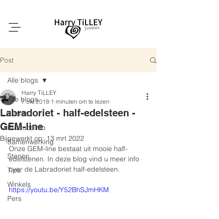
Post
Alle blogs
Harry TiLLEY
Alle blogs
7 okt 2018
1 minuten om te lezen
Labradoriet - half-edelsteen -
Events
GEM-line
Product info
Bijgewerkt op:
13 mrt 2022
Samenwerking
Onze GEM-line bestaat uit mooie half-
Stenen
edelstenen. In deze blog vind u meer info 
over de Labradoriet half-edelsteen.
Tips
Winkels
https://youtu.be/Y52BhSJmHKM
Pers