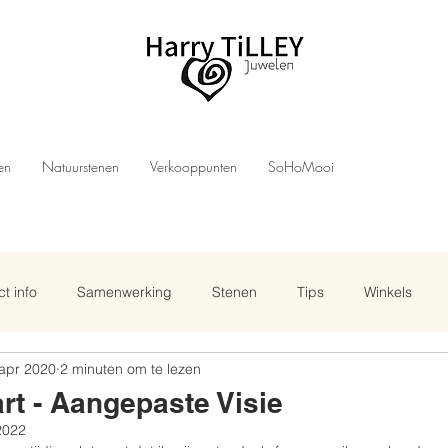
len
Natuurstenen
Verkooppunten
SoHoMooi
t info
Samenwerking
Stenen
Tips
Winkels
apr 2020
2 minuten om te lezen
rt - Aangepaste Visie
2022