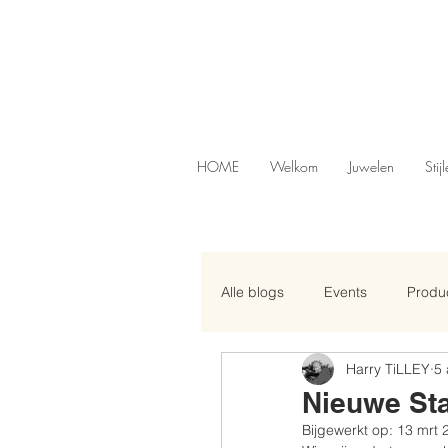
HOME
Welkom
Juwelen
Stij
Alle blogs
Events
Produc
Harry TiLLEY
5 
Nieuwe Sta
Bijgewerkt op:
13 mrt 