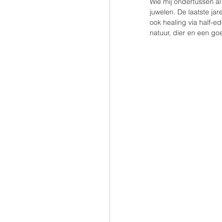
Wie mij ondertussen al
juwelen. De laatste jar
ook healing via half-e
natuur, dier en een g