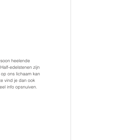
rsoon heelende 
Half-edelstenen zijn 
 op ons lichaam kan 
e vind je dan ook 
eel info opsnuiven.