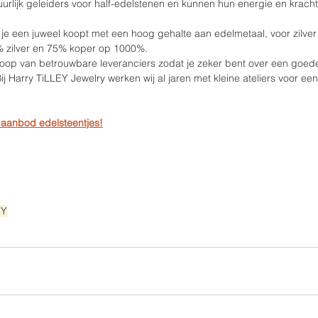
tuurlijk geleiders voor half-edelstenen en kunnen hun energie en kracht
t je een juweel koopt met een hoog gehalte aan edelmetaal, voor zilver 
5% zilver en 75% koper op 1000%.
 koop van betrouwbare leveranciers zodat je zeker bent over een goede 
Bij Harry TiLLEY Jewelry werken wij al jaren met kleine ateliers voor een
 aanbod edelsteentjes!
EY