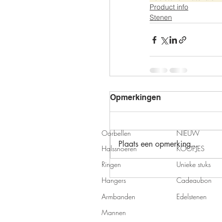
Product info
Stenen
Opmerkingen
Oorbellen
NIEUW
Plaats een opmerking...
Halssnoeren
KOOPJES
Ringen
Unieke stuks
Hangers
Cadeaubon
Armbanden
Edelstenen
Mannen