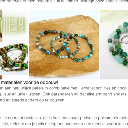
rmbandjes er toch nog uniek uit te komen. Wat zijn onze specialiteite
e materialen voor de opbouw!
en aan natuurlijke parels in combinatie met Hematiet schijfjes en coco
, leuk en uniek uitzien. Ook garanderen wij dat elke armband anders i
nd en steeds anders op te bouwen.
 je op maat bestellen, dit is heel eenvoudig. Meet je polsomtrek met 
ntje, trek het om je pols en leg het nadien op een meetlat zodat je jo