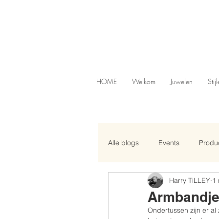
HOME
Welkom
Juwelen
Stij
Alle blogs
Events
Produc
Harry TiLLEY
1
Armbandjes
Ondertussen zijn er al