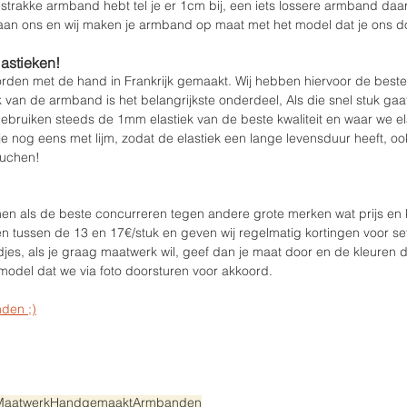
 strakke armband hebt tel je er 1cm bij, een iets lossere armband daar 
 aan ons en wij maken je armband op maat met het model dat je ons d
lastieken!
den met de hand in Frankrijk gemaakt. Wij hebben hiervoor de beste 
k van de armband is het belangrijkste onderdeel, Als die snel stuk gaa
ebruiken steeds de 1mm elastiek van de beste kwaliteit en waar we el
je nog eens met lijm, zodat de elastiek een lange levensduur heeft, oo
ouchen!
als de beste concurreren tegen andere grote merken wat prijs en kwa
tussen de 13 en 17€/stuk en geven wij regelmatig kortingen voor sets
jes, als je graag maatwerk wil, geef dan je maat door en de kleuren di
model dat we via foto doorsturen voor akkoord.
den ;)
Maatwerk
Handgemaakt
Armbanden