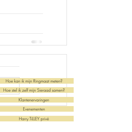
Hoe kan ik mijn Ringmaat meten?
Hoe stel ik zelf mijn Sieraad samen?
Klantenervaringen
Evenementen
Harry TiLLEY privé