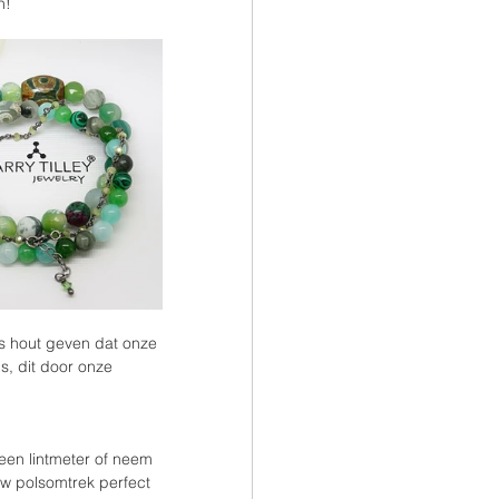
n!
's hout geven dat onze 
s, dit door onze 
een lintmeter of neem 
uw polsomtrek perfect 