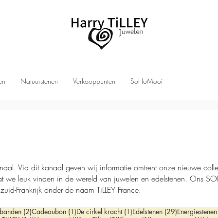
len
Natuurstenen
Verkooppunten
SoHoMooi
Via dit kanaal geven wij informatie omtrent onze nieuwe collecti
at we leuk vinden in de wereld van juwelen en edelstenen. On
 zuid-Frankrijk onder de naam TiLLEY France.
st
2 posts
1 post
1 post
29 posts
banden
(2)
Cadeaubon
(1)
De cirkel kracht
(1)
Edelstenen
(29)
Energiestenen