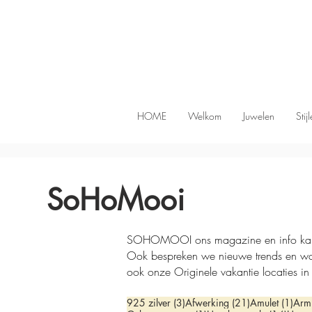
HOME
Welkom
Juwelen
Stij
SoHoMooi
SOHOMOOI ons magazine en info kanaal. 
Ook bespreken we nieuwe trends en w
ook onze Originele vakantie locaties in
3 posts
21 posts
1 po
925 zilver
(3)
Afwerking
(21)
Amulet
(1)
Arm