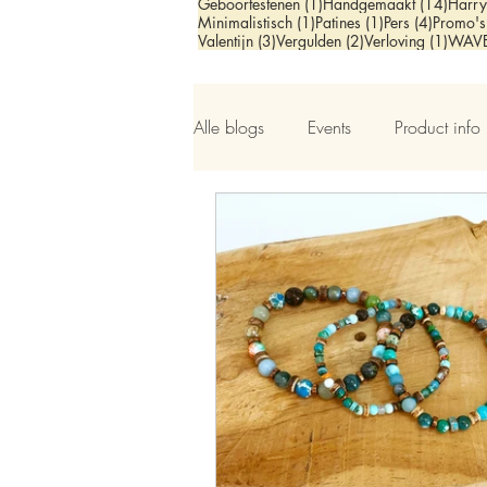
1 post
14 po
Geboortestenen
(1)
Handgemaakt
(14)
Harry
1 post
1 post
4 posts
Minimalistisch
(1)
Patines
(1)
Pers
(4)
Promo's
3 posts
2 posts
1 pos
Valentijn
(3)
Vergulden
(2)
Verloving
(1)
WAV
Alle blogs
Events
Product info