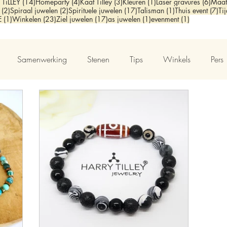
sts
14 posts
4 posts
3 posts
1 post
6 pos
 TiLLEY
(14)
Homeparty
(4)
Kaat Tilley
(3)
Kleuren
(1)
Laser gravures
(6)
Maat
2 posts
2 posts
17 posts
1 post
7 
(2)
Spiraal juwelen
(2)
Spirituele juwelen
(17)
Talisman
(1)
Thuis event
(7)
Ti
t
1 post
23 posts
17 posts
1 post
1 post
E
(1)
Winkelen
(23)
Ziel juwelen
(17)
as juwelen
(1)
evenment
(1)
Samenwerking
Stenen
Tips
Winkels
Pers