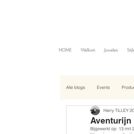
HOME
Welkom
Juwelen
Stij
Alle blogs
Events
Produc
Harry TiLLEY
20
Aventurijn
Bijgewerkt op:
13 mrt 