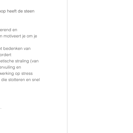
nop heeft de steen 
merend en 
 motiveert je om je 
het bedenken van 
ordert 
tische straling (van 
rvuiling en 
werking op stress 
die stotteren en snel 
. 