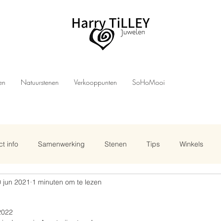
len
Natuurstenen
Verkooppunten
SoHoMooi
t info
Samenwerking
Stenen
Tips
Winkels
 jun 2021
1 minuten om te lezen
2022