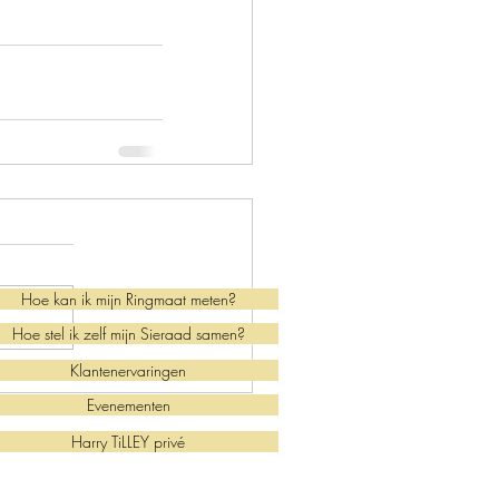
Hoe kan ik mijn Ringmaat meten?
Hoe stel ik zelf mijn Sieraad samen?
Klantenervaringen
Evenementen
Harry TiLLEY privé