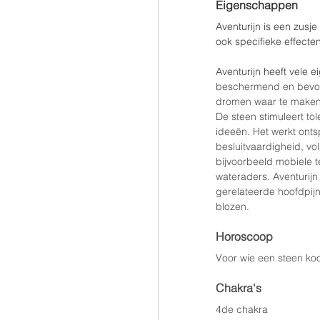
Eigenschappen
Aventurijn is een zusj
ook specifieke effecten
Aventurijn heeft vele 
beschermend en bevorde
dromen waar te maken
De steen stimuleert to
ideeën. Het werkt onts
besluitvaardigheid, vo
bijvoorbeeld mobiele t
wateraders. Aventurijn
gerelateerde hoofdpijn
blozen.
Horoscoop
Voor wie een steen koo
Chakra's
4de chakra