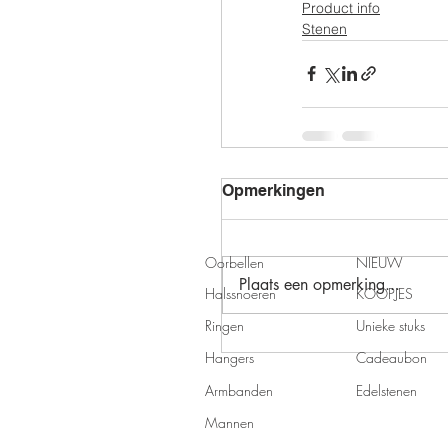
Product info
Stenen
Opmerkingen
Oorbellen
NIEUW
Plaats een opmerking...
Halssnoeren
KOOPJES
Ringen
Unieke stuks
Hangers
Cadeaubon
Armbanden
Edelstenen
Mannen