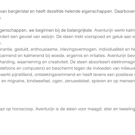
e van bergkristal en heeft dezelfde helende eigenschappen. Daarbove
.
eigenschappen, we beginnen bij de belangrijkste. 
Aventurijn werkt kal
rt een gevoel van welzijn. De steen trekt voorspoed en geluk aan en
.
lerantie, geduld, enthousiasme, inlevingsvermogen, individualiteit en 
pannend en kalmerend bij woede, ergernis en irritaties. Aventurijn bev
lharding, waarneming en creativiteit. De steen absorbeert elektromagne
elefoons en computers) en beschermt tegen de invloeden van milieuve
 werkt pijnstillend, ontstekingsremmend en heeft tevens een positieve 
 en migraine, bindweefsel, ogen, zenuwstelsel, spieren en op mensen 
pt op horoscoop, Aventurijn is de steen voor maagd, stier en tweeling