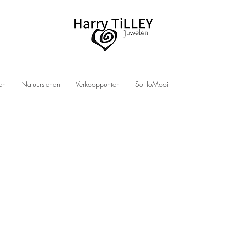
len
Natuurstenen
Verkooppunten
SoHoMooi