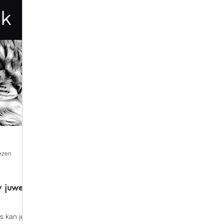
lezen
w juweel
s kan je