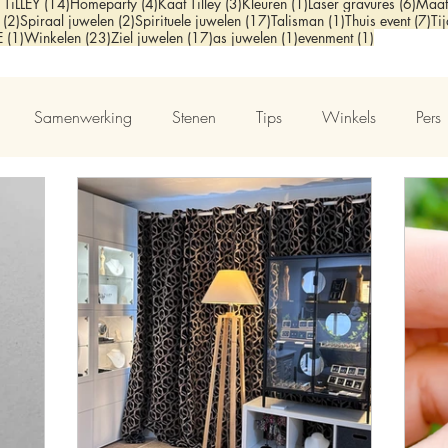
sts
14 posts
4 posts
3 posts
1 post
6 pos
 TiLLEY
(14)
Homeparty
(4)
Kaat Tilley
(3)
Kleuren
(1)
Laser gravures
(6)
Maat
2 posts
2 posts
17 posts
1 post
7 
(2)
Spiraal juwelen
(2)
Spirituele juwelen
(17)
Talisman
(1)
Thuis event
(7)
Ti
t
1 post
23 posts
17 posts
1 post
1 post
E
(1)
Winkelen
(23)
Ziel juwelen
(17)
as juwelen
(1)
evenment
(1)
Samenwerking
Stenen
Tips
Winkels
Pers