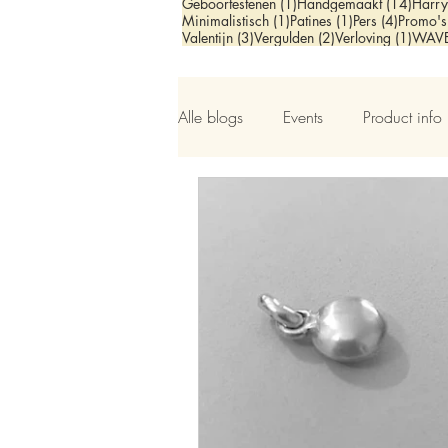
1 post
14 po
Geboortestenen
(1)
Handgemaakt
(14)
Harry
1 post
1 post
4 posts
Minimalistisch
(1)
Patines
(1)
Pers
(4)
Promo's
3 posts
2 posts
1 pos
Valentijn
(3)
Vergulden
(2)
Verloving
(1)
WAV
Alle blogs
Events
Product info