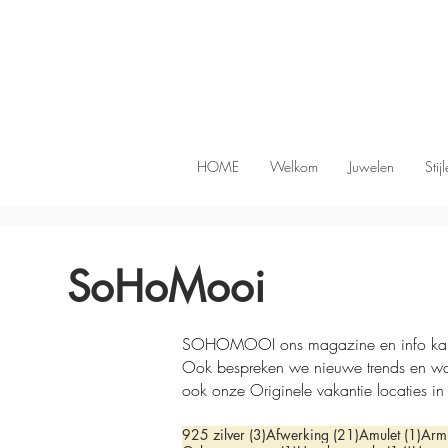
HOME
Welkom
Juwelen
Stij
SoHoMooi
SOHOMOOI ons magazine en info kanaal. 
Ook bespreken we nieuwe trends en w
ook onze Originele vakantie locaties in
3 posts
21 posts
1 po
925 zilver
(3)
Afwerking
(21)
Amulet
(1)
Arm