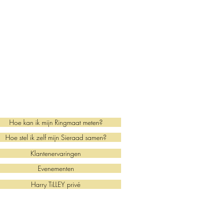
Hoe kan ik mijn Ringmaat meten?
Hoe stel ik zelf mijn Sieraad samen?
Klantenervaringen
Evenementen
Harry TiLLEY privé