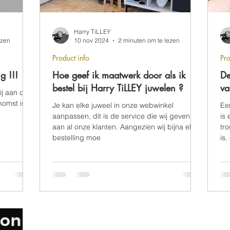
Harry TiLLEY
ezen
10 nov 2024
2 minuten om te lezen
Product info
Pro
g !!!
Hoe geef ik maatwerk door als ik
De
bestel bij Harry TiLLEY juwelen ?
va
j aan dat
komst is,
Je kan elke juweel in onze webwinkel
Ee
aanpassen, dit is de service die wij geven
is 
aan al onze klanten. Aangezien wij bijna elke
tr
bestelling moe
is,