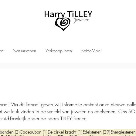
len
Natuurstenen
Verkooppunten
SoHoMooi
Via dit kanaal geven wij informatie omtrent onze nieuwe collecti
at we leuk vinden in de wereld van juwelen en edelstenen. On
 zuid-Frankrijk onder de naam TiLLEY France.
st
2 posts
1 post
1 post
29 posts
banden
(2)
Cadeaubon
(1)
De cirkel kracht
(1)
Edelstenen
(29)
Energiestenen