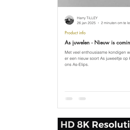
Harry TiLLEY
26 jan 2025
2 minuten om te l
Product info
As juwelen - Nieuw is comin
Met veel enthousiasme kondigen wi
er een nieuw soort As juweeltje op 
ons As-Elips.