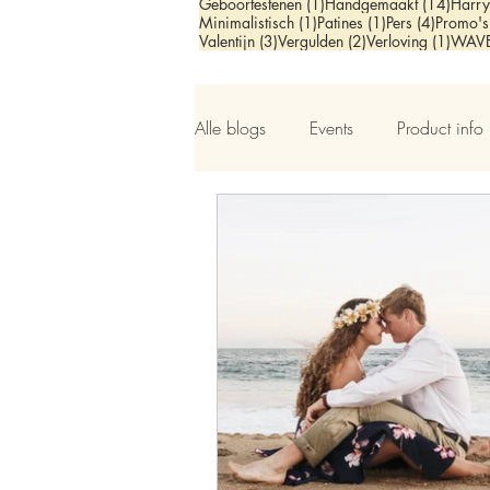
1 post
14 po
Geboortestenen
(1)
Handgemaakt
(14)
Harry
1 post
1 post
4 posts
Minimalistisch
(1)
Patines
(1)
Pers
(4)
Promo's
3 posts
2 posts
1 pos
Valentijn
(3)
Vergulden
(2)
Verloving
(1)
WAV
Alle blogs
Events
Product info