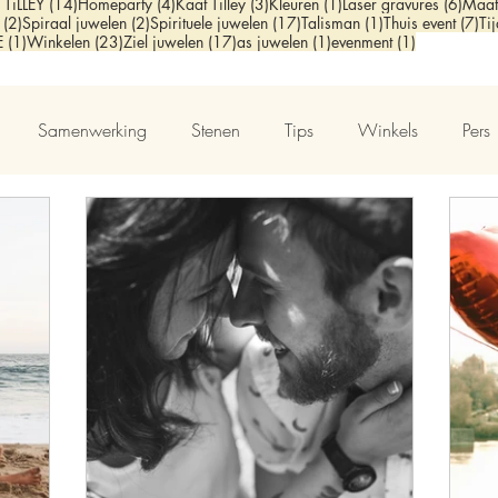
sts
14 posts
4 posts
3 posts
1 post
6 pos
 TiLLEY
(14)
Homeparty
(4)
Kaat Tilley
(3)
Kleuren
(1)
Laser gravures
(6)
Maat
2 posts
2 posts
17 posts
1 post
7 
(2)
Spiraal juwelen
(2)
Spirituele juwelen
(17)
Talisman
(1)
Thuis event
(7)
Ti
t
1 post
23 posts
17 posts
1 post
1 post
E
(1)
Winkelen
(23)
Ziel juwelen
(17)
as juwelen
(1)
evenment
(1)
Samenwerking
Stenen
Tips
Winkels
Pers