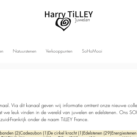
len
Natuurstenen
Verkooppunten
SoHoMooi
Via dit kanaal geven wij informatie omtrent onze nieuwe collecti
at we leuk vinden in de wereld van juwelen en edelstenen. On
 zuid-Frankrijk onder de naam TiLLEY France.
st
2 posts
1 post
1 post
29 posts
banden
(2)
Cadeaubon
(1)
De cirkel kracht
(1)
Edelstenen
(29)
Energiestenen