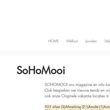
HOME
Welkom
Juwelen
Stij
SoHoMooi
SOHOMOOI ons magazine en info kanaal. 
Ook bespreken we nieuwe trends en w
ook onze Originele vakantie locaties in
3 posts
21 posts
1 po
925 zilver
(3)
Afwerking
(21)
Amulet
(1)
Arm