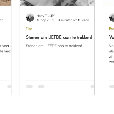
Harry TiLLEY
zen
16 sep 2021
4 minuten om te lezen
Tips
Pro
Stenen om LIEFDE aan te trekken!
Va
nt voor een
Stenen om LIEFDE aan te trekken!
Ve
te kiezen.
al
zij
zet